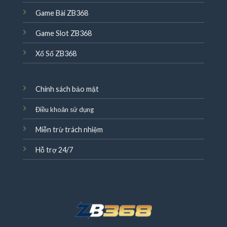
Game Bài ZB368
Game Slot ZB368
Xổ Số ZB368
Chính sách bảo mật
Điều khoản sử dụng
Miễn trừ trách nhiệm
Hỗ trợ 24/7