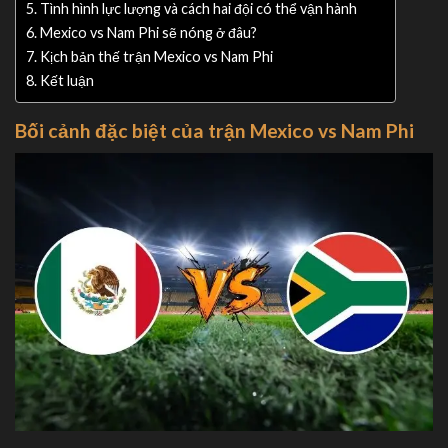
Tình hình lực lượng và cách hai đội có thể vận hành
Mexico vs Nam Phi sẽ nóng ở đâu?
Kịch bản thế trận Mexico vs Nam Phi
Kết luận
Bối cảnh đặc biệt của trận Mexico vs Nam Phi