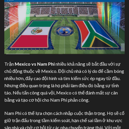
Trận
Mexico vs Nam Phi
nhiều khả năng sẽ bắt đầu với sự
chủ động thuộc về Mexico. Đội chủ nhà có lý do để cầm bóng
nhiều hơn, đẩy cao đội hình và tìm kiếm sức ép ngay từ đầu.
Nhưng điều quan trọng là họ phải làm điều đó bằng sự tỉnh
táo. Nếu tấn công quá vội, Mexico có thể đánh mất sự cân
bằng và tạo cơ hội cho Nam Phi phản công.
Nam Phi có thể lựa chọn cách nhập cuộc thận trọng. Họ sẽ cố
giữ trận đấu trong tầm kiểm soát, hạn chế sai lầm ở khu vực
sân nhà và chờ cơ hội từ các pha chuyển trạng thái. Với một