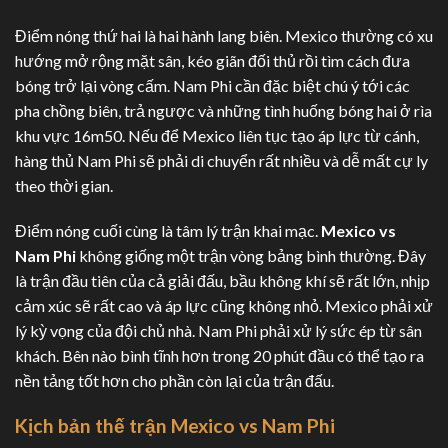
Điểm nóng thứ hai là hai hành lang biên. Mexico thường có xu
hướng mở rộng mặt sân, kéo giãn đối thủ rồi tìm cách đưa
bóng trở lại vòng cấm. Nam Phi cần đặc biệt chú ý tới các
pha chồng biên, trả ngược và những tình huống bóng hai ở rìa
khu vực 16m50. Nếu để Mexico liên tục tạo áp lực từ cánh,
hàng thủ Nam Phi sẽ phải di chuyển rất nhiều và dễ mất cự ly
theo thời gian.
Điểm nóng cuối cùng là tâm lý trận khai mạc.
Mexico vs
Nam Phi
không giống một trận vòng bảng bình thường. Đây
là trận đầu tiên của cả giải đấu, bầu không khí sẽ rất lớn, nhịp
cảm xúc sẽ rất cao và áp lực cũng không nhỏ. Mexico phải xử
lý kỳ vọng của đội chủ nhà. Nam Phi phải xử lý sức ép từ sân
khách. Bên nào bình tĩnh hơn trong 20 phút đầu có thể tạo ra
nền tảng tốt hơn cho phần còn lại của trận đấu.
Kịch bản thế trận Mexico vs Nam Phi