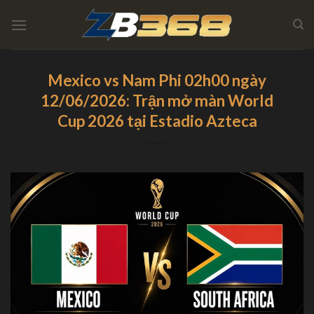
Skip
to
content
Mexico vs Nam Phi 02h00 ngày
12/06/2026: Trận mở màn World
Cup 2026 tại Estadio Azteca