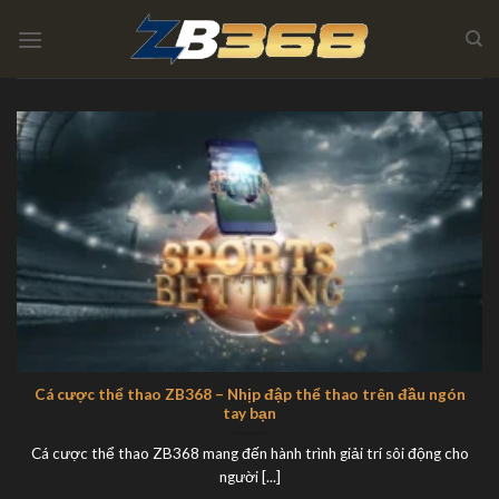
Skip
to
content
Cá cược thể thao ZB368 – Nhịp đập thể thao trên đầu ngón
tay bạn
Cá cược thể thao ZB368 mang đến hành trình giải trí sôi động cho
người [...]