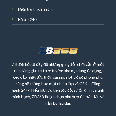
Miễn trừ trách nhiệm
Hỗ trợ 24/7
ZB368 hội tụ đầy đủ những gì người chơi cần ở một
nền tảng giải trí trực tuyến: kho nội dung đa dạng,
kèo cập nhật tức thời, casino, slot, xổ số phong phú,
cùng hệ thống bảo mật nhiều lớp và CSKH đồng
hành 24/7. Nếu bạn ưu tiên tốc độ, sự ổn định và tính
minh bạch, ZB368 là lựa chọn phù hợp để bắt đầu và
gắn bó lâu dài.